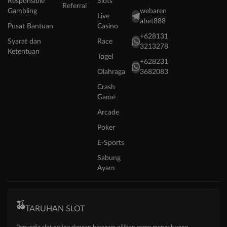
Responsible
Slots
Referral
Gambling
webaren
Live
abet888
Pusat Bantuan
Casino
+628131
Syarat dan
Race
3213278
Ketentuan
Togel
+628231
Olahraga
3682083
Crash
Game
Arcade
Poker
E-Sports
Sabung
Ayam
TARUHAN SLOT