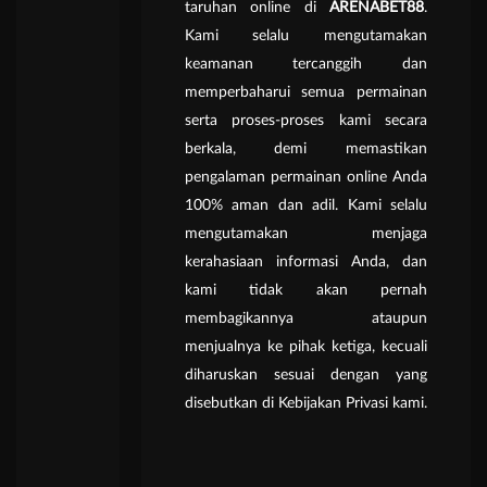
taruhan online di
ARENABET88
.
Kami selalu mengutamakan
keamanan tercanggih dan
memperbaharui semua permainan
serta proses-proses kami secara
berkala, demi memastikan
pengalaman permainan online Anda
100% aman dan adil. Kami selalu
mengutamakan menjaga
kerahasiaan informasi Anda, dan
kami tidak akan pernah
membagikannya ataupun
menjualnya ke pihak ketiga, kecuali
diharuskan sesuai dengan yang
disebutkan di Kebijakan Privasi kami.