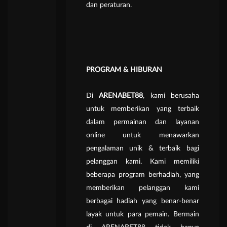
dan peraturan.
PROGRAM & HIBURAN
Di
ARENABET88
, kami berusaha
untuk memberikan yang terbaik
dalam permainan dan layanan
online untuk menawarkan
pengalaman unik & terbaik bagi
pelanggan kami. Kami memiliki
beberapa program berhadiah, yang
memberikan pelanggan kami
berbagai hadiah yang benar-benar
layak untuk para pemain. Bermain