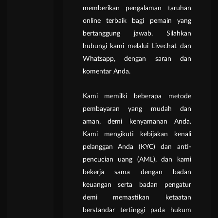
memberikan pengalaman taruhan
online terbaik bagi pemain yang
bertanggung jawab. Silahkan
hubungi kami melalui Livechat dan
Whatsapp, dengan saran dan
komentar Anda.
Kami memilki beberapa metode
pembayaran yang mudah dan
aman, demi kenyamanan Anda.
Kami mengikuti kebijakan kenali
pelanggan Anda (KYC) dan anti-
pencucian uang (AML), dan kami
bekerja sama dengan badan
keuangan serta badan pengatur
demi memastikan ketaatan
berstandar tertinggi pada hukum