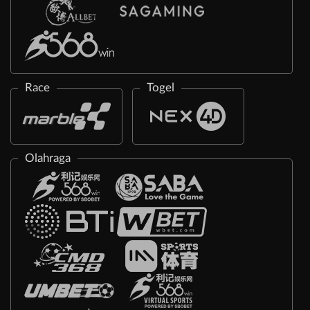
Race
Togel
Olahraga