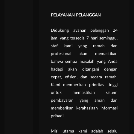
PELAYANAN PELANGGAN
Didukung layanan pelanggan 24
jam, yang tersedia 7 hari seminggu,
staf kami yang ramah dan
profesional akan memastikan
bahwa semua masalah yang Anda
hadapi akan ditangani dengan
cepat, efisien, dan secara ramah.
Kami memberikan prioritas tinggi
untuk memastikan sistem
pembayaran yang aman dan
memberikan kerahasiaan informasi
pribadi.
Misi utama kami adalah selalu