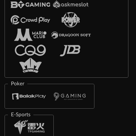
Poker
E-Sports