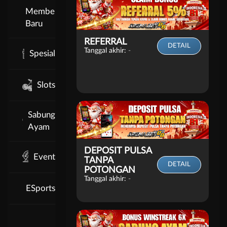
Member
Baru
REFERRAL
DETAIL
Tanggal akhir:
-
Spesial
Slots
Sabung
Ayam
DEPOSIT PULSA
Event
TANPA
DETAIL
POTONGAN
Tanggal akhir:
-
ESports