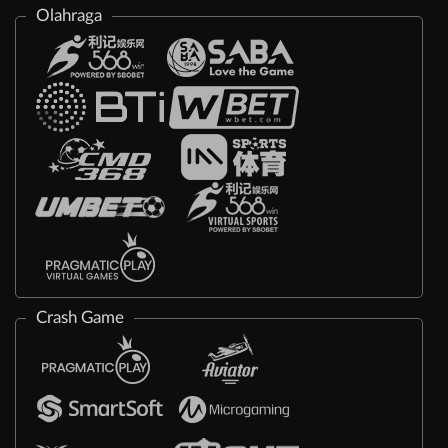
Olahraga
Crash Game