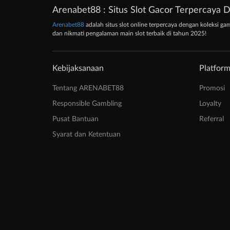
Arenabet88 : Situs Slot Gacor Terpercay
Arenabet88
adalah situs slot online terpercaya dengan koleksi ga
dan nikmati pengalaman main slot terbaik di tahun 2025!
Kebijaksanaan
Platfor
Tentang ARENABET88
Promosi
Responsible Gambling
Loyalty
Pusat Bantuan
Referral
Syarat dan Ketentuan