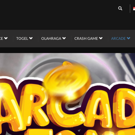
CE
TOGEL
OLAHRAGA
CRASH GAME
ARCADE