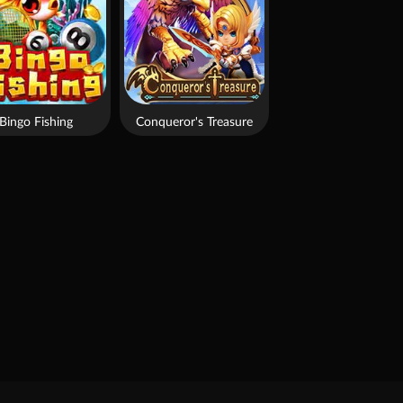
Bingo Fishing
Conqueror's Treasure