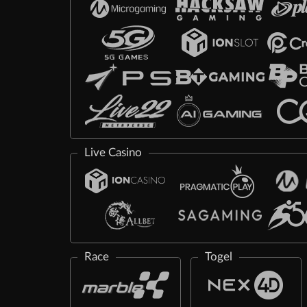
Live Casino
Race
Togel