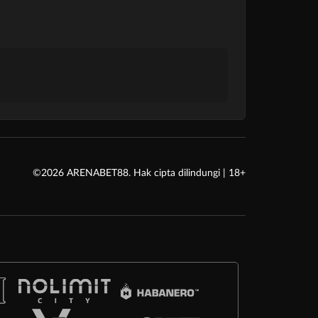
©2026 ARENABET88. Hak cipta dilindungi | 18+