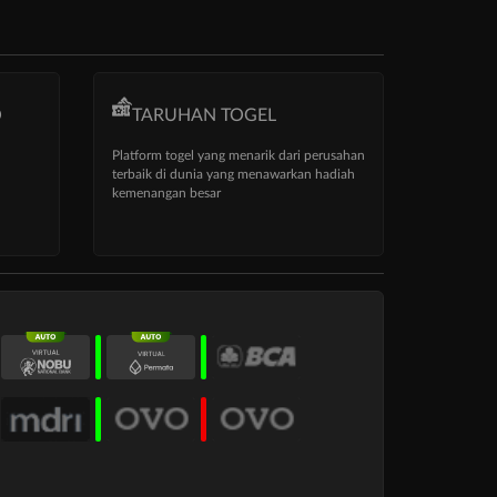
O
TARUHAN TOGEL
Platform togel yang menarik dari perusahan
terbaik di dunia yang menawarkan hadiah
kemenangan besar