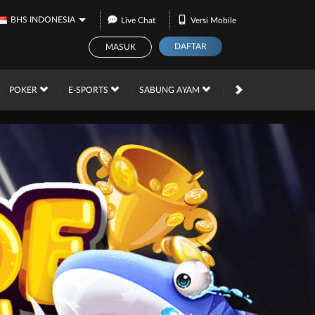
BHS INDONESIA
Live Chat
Versi Mobile
DAFTAR
MASUK
PROMOSI
POKER
E-SPORTS
SABUNG AYAM