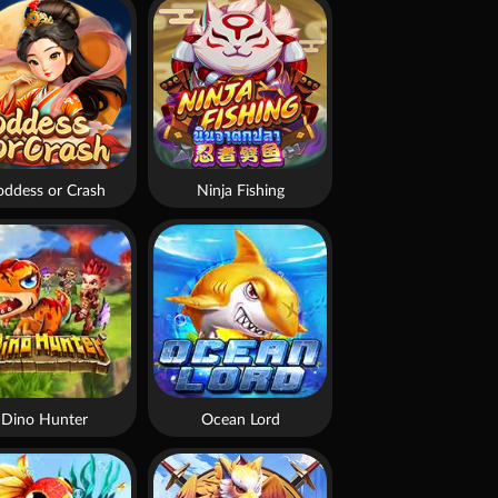
ddess or Crash
Ninja Fishing
Dino Hunter
Ocean Lord