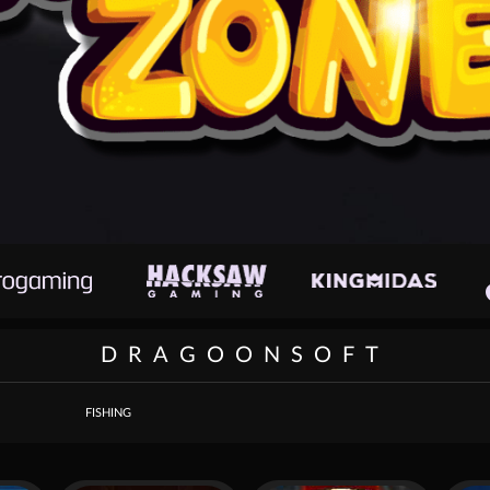
DRAGOONSOFT
FISHING