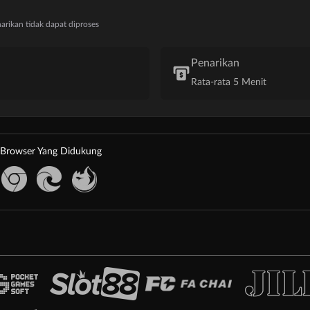
arikan tidak dapat diproses
Penarikan
Rata-rata 5 Menit
Browser Yang Didukung