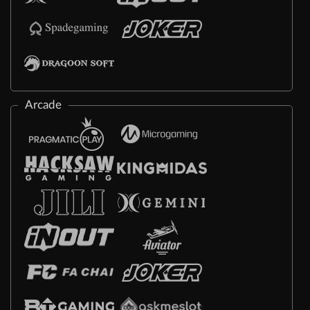
Arcade