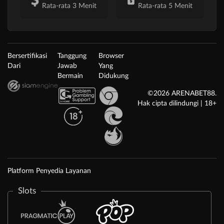
Rata-rata 3 Menit
Rata-rata 5 Menit
Bersertifikasi
Tanggung
Browser
Dari
Jawab
Yang
Bermain
Didukung
©2026 ARENABET88.
Hak cipta dilindungi | 18+
Platform Penyedia Layanan
Slots