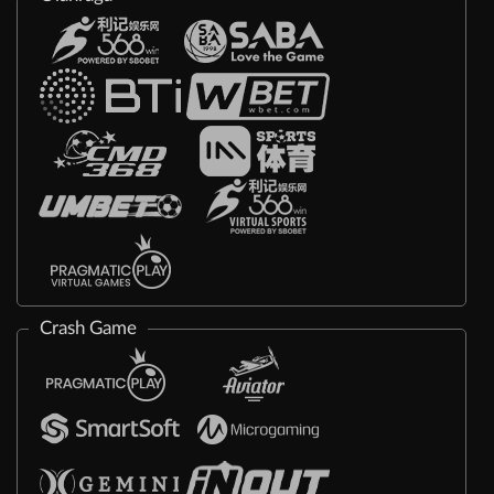
Crash Game