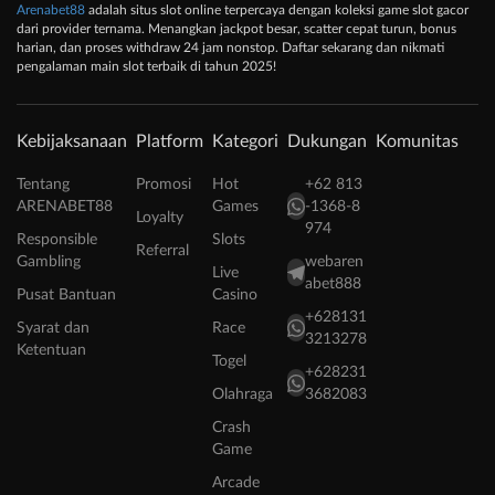
Arenabet88
adalah situs slot online terpercaya dengan koleksi game slot gacor
dari provider ternama. Menangkan jackpot besar, scatter cepat turun, bonus
harian, dan proses withdraw 24 jam nonstop. Daftar sekarang dan nikmati
pengalaman main slot terbaik di tahun 2025!
Kebijaksanaan
Platform
Kategori
Dukungan
Komunitas
Tentang
Promosi
Hot
+62 813
ARENABET88
Games
-1368-8
Loyalty
974
Responsible
Slots
Referral
Gambling
webaren
Live
abet888
Pusat Bantuan
Casino
+628131
Syarat dan
Race
3213278
Ketentuan
Togel
+628231
Olahraga
3682083
Crash
Game
Arcade