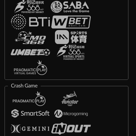
Crash Game