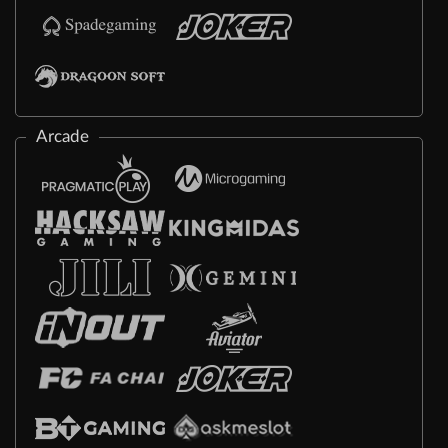
Arcade