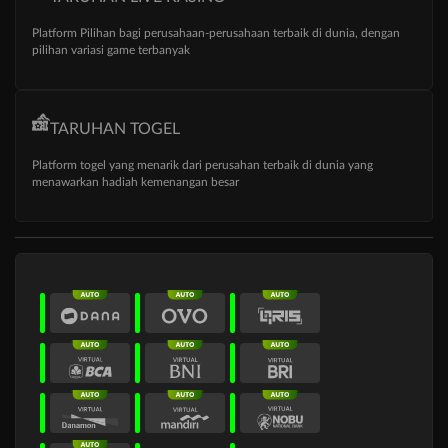
Platform Pilihan bagi perusahaan-perusahaan terbaik di dunia, dengan
pilihan variasi game terbanyak
TARUHAN TOGEL
Platform togel yang menarik dari perusahan terbaik di dunia yang
menawarkan hadiah kemenangan besar