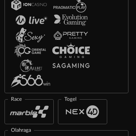
Race
Togel
Olahraga