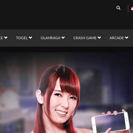
CE
TOGEL
OLAHRAGA
CRASH GAME
ARCADE