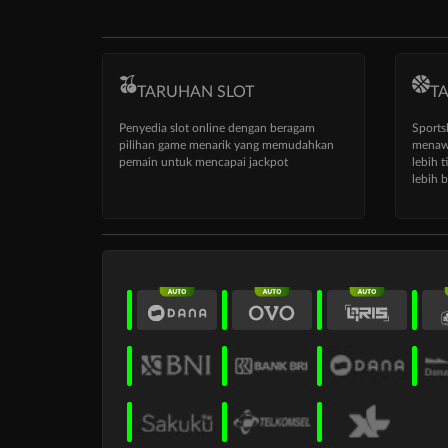
TARUHAN SLOT
T
Penyedia slot online dengan beragam
Sports
pilihan game menarik yang memudahkan
menawa
pemain untuk mencapai jackpot
lebih 
lebih 