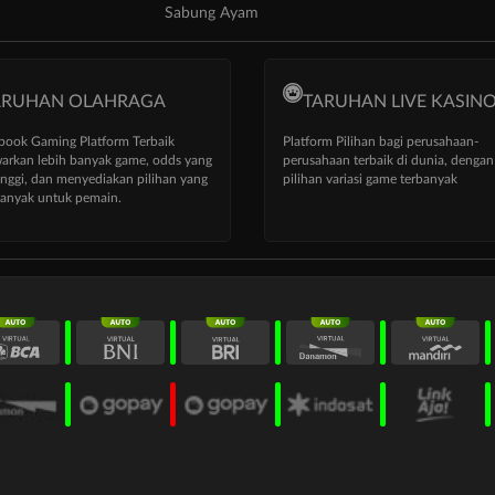
Sabung Ayam
ARUHAN OLAHRAGA
TARUHAN LIVE KASIN
book Gaming Platform Terbaik
Platform Pilihan bagi perusahaan-
rkan lebih banyak game, odds yang
perusahaan terbaik di dunia, dengan
tinggi, dan menyediakan pilihan yang
pilihan variasi game terbanyak
banyak untuk pemain.