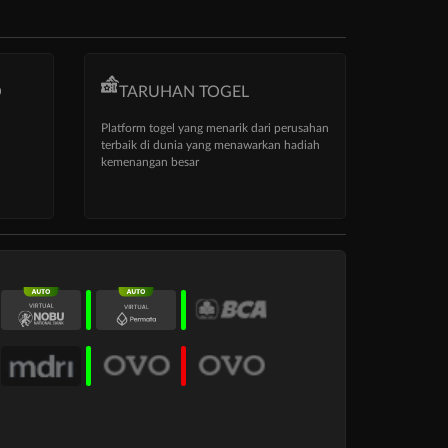
O
TARUHAN TOGEL
Platform togel yang menarik dari perusahan
terbaik di dunia yang menawarkan hadiah
kemenangan besar